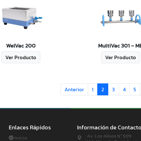
WelVac 200
MultiVac 301 – M
Ver Producto
Ver Producto
Anterior
1
2
3
4
5
Enlaces Rápidos
Información de Contact
Av. Los Alisos N° 509
Inicio