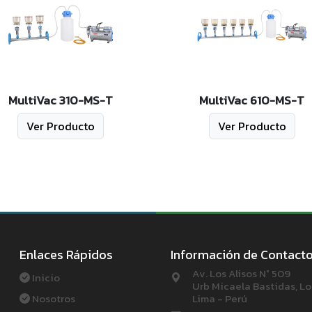
MultiVac 310-MS-T
MultiVac 610-MS-T
Ver Producto
Ver Producto
Enlaces Rápidos
Información de Contact
Av. Los Alisos N° 509
Inicio
Urb Micaela Bastidas, Lo
Nosotros
Lima - Perú